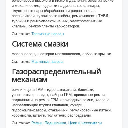
бензонасосы высокого и низкого давления, электрические
и механические, подкачки на дизельные фильтры,
плунжерные пары (барабанного и рядного типа),
распылители, кулачковые шайбы, ремкомплекты ТНВД,
турбины и ремкомплекты на них, электромагнитные
клапаны, ремкомплекты карбюраторов.
См. также:
Топливные насосы
Система смазки
маслонасосы, шестерни маслонасосов, лобовые крышки.
См. также:
Масляные насосы
Газораспределительный
механизм
ремни и цепи ГРМ, гидронатяжители, башмаки,
успокоители, звезды, наборы ГРМ, приводные ремни,
подшипники на ремни ГРМ и приводные ремни, клапана,
направляющие втулки клапанов, сухари,
гидрокомпенсаторы, стаканчики, регулировочные пятаки,
коромысла, штанги, толкатели, распредвалы.
См. также:
Ремни,
Подшипники,
Цепи и натяжители